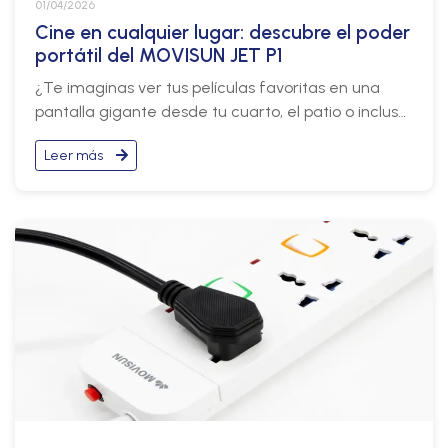
01/04/2026
Cine en cualquier lugar: descubre el poder
portátil del MOVISUN JET P1
¿Te imaginas ver tus películas favoritas en una
pantalla gigante desde tu cuarto, el patio o incluso
en un viaje? Hoy eso ya no es complicado ni caro.
Leer más
Con el MOVISUN JET P1, puedes transformar
cualquier espacio en una experiencia de cine
portátil.