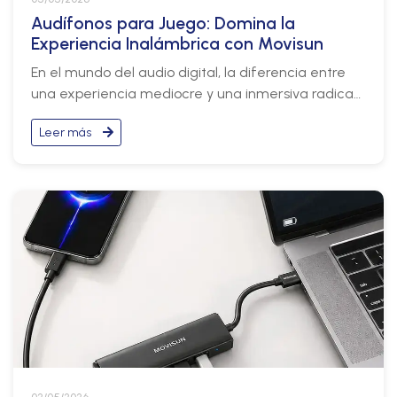
Audífonos para Juego: Domina la
Experiencia Inalámbrica con Movisun
En el mundo del audio digital, la diferencia entre
una experiencia mediocre y una inmersiva radica
en la tecnología de latencia y la calidad del sonido.
Leer más
Para quienes buscan un rendimiento superior en
contenido multimedia y aplicaciones interactivas,
el Modo Juego se ha convertido en una
característica indispensable.