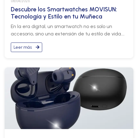
08/04/2026
Descubre los Smartwatches MOVISUN:
Tecnología y Estilo en tu Muñeca
En la era digital, un smartwatch no es solo un
accesorio, sino una extensión de tu estilo de vida.
Con MOVISUN, cada modelo combina diseño
Leer más
elegante, tecnología avanzada y funciones de
salud y deporte para acompañarte en cada
momento del día.