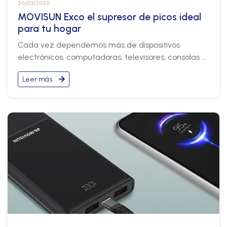
26/03/2026
MOVISUN Exco el supresor de picos ideal
para tu hogar
Cada vez dependemos más de dispositivos
electrónicos, computadoras, televisores, consolas y
cargadores, protegerlos ya no es un lujo, sino una
Leer más
necesidad. Aquí es donde entran las extensiones
con supresor de picos, un aliado silencioso que
puede salvar tus equipos de daños costosos.