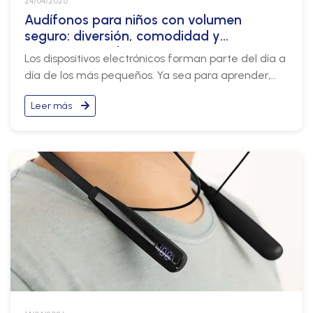
24/04/2026
Audífonos para niños con volumen
seguro: diversión, comodidad y
protección auditiva
Los dispositivos electrónicos forman parte del día a
día de los más pequeños. Ya sea para aprender,
ver contenido educativo o simplemente
Leer más
entretenerse, el uso de tablets, celulares o laptops
es cada vez más común.