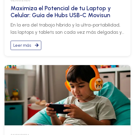
02/05/2026
Maximiza el Potencial de tu Laptop y
Celular: Guía de Hubs USB-C Movisun
En la era del trabajo híbrido y la ultra-portabilidad,
las laptops y tablets son cada vez más delgadas y
potentes. Sin embargo, esto suele venir con un
Leer más
"sacrificio": la falta de puertos.