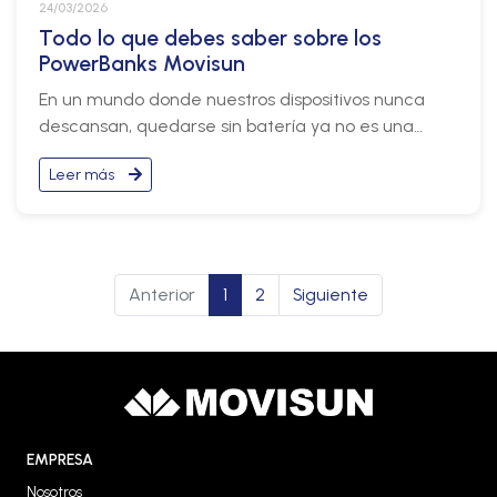
24/03/2026
Todo lo que debes saber sobre los
PowerBanks Movisun
En un mundo donde nuestros dispositivos nunca
descansan, quedarse sin batería ya no es una
opción. Ya sea que estés viajando, trabajando o
Leer más
simplemente disfrutando tu día, contar con un
PowerBank confiable marca la diferencia.
Anterior
1
2
Siguiente
EMPRESA
Nosotros