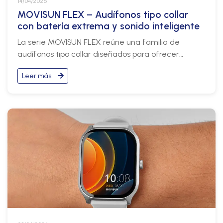
14/04/2026
MOVISUN FLEX – Audífonos tipo collar
con batería extrema y sonido inteligente
La serie MOVISUN FLEX reúne una familia de
audífonos tipo collar diseñados para ofrecer
comodidad, batería de larga duración y conexión
Leer más
estable en cualquier momento del día.